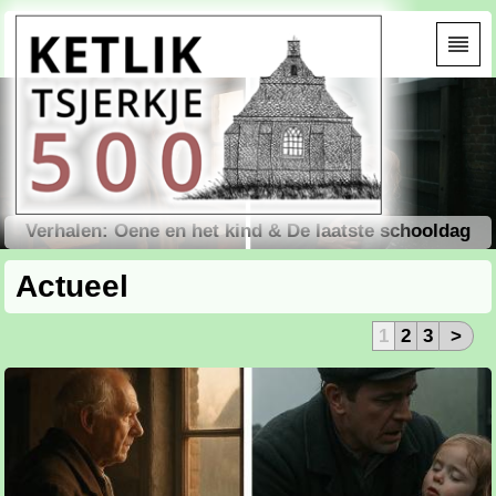
Verhalen: Oene en het kind & De laatste schooldag
Actueel
1
2
3
>