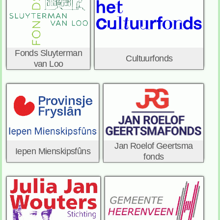
Fonds Sluyterman
Cultuurfonds
van Loo
Jan Roelof Geertsma
Iepen Mienskipsfûns
fonds