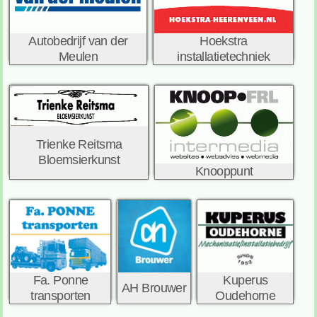
Hoekstra
Autobedrijf van der
installatietechniek
Meulen
Trienke Reitsma
Bloemsierkunst
Knooppunt
Fa. Ponne
Kuperus
AH Brouwer
transporten
Oudehorne