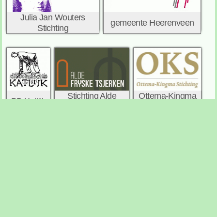
Julia Jan Wouters
gemeente Heerenveen
Stichting
Ottema-Kingma
Stichting Alde
PB Katlijk
Stichting
Fryske Tsjerken
stichting Doen
van Heloma stichting