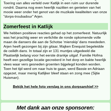
Toering van alles verteld over Katlijk in een ruim uur durende
rondrit. Daarna nog even heerlijk nazitten en genieten van het
mooie weer onder het genot van de muzikale kwaliteiten van onze
"dorps-troubadour" Arjen.
Zomerfeest in Katlijk
We hebben positieve reacties gehad op het zomerfeest. Natuurlijk
was het prachtig weer en verlichtte de ronde opkomende volle
maan de dansers die aan de Schotse ‘mienskip’ dans meededen.
Arjen heeft gezongen bij zijn gitaar, Majken Enequist begeleidde
de ceilidh dans. In totaal zijn er 131 muntjes uitgedeeld die
Plaatselijk belang voor het eerste drankje uitgaf. Familie Hofma
heeft een gezellige locatie gecreëerd in het dorp en bakte heerlijk
vlees waar vers gesneden groenten bijgelegd konden worden.
Toen het tijd werd om naar huis te gaan, werd Bassie en Adriaan
opgezet, maar menig Katlijker bleef staan en zong mee (Sijtie
Huisman).
Bekijk het hele foto verslag in ons dorpsarchief >>
Met dank aan onze sponsoren: