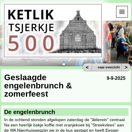
<
>
naar overzicht
Geslaagde
9-9-2025
engelenbrunch &
zomerfeest
De engelenbrunch
In de ochtend stonden afgelopen zaterdag de "âlderein" centraal.
Na een heerlijk bakje koffie met oranjekoek bij "Streekvlees" aan
de WA Nijenhuiswegzijn we in de bus gestapt en heeft Eesger