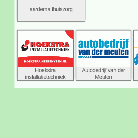
aardema thuiszorg
Hoekstra
Autobedrijf van der
installatietechniek
Meulen
Stichting Alde Fryske
Tsjerken