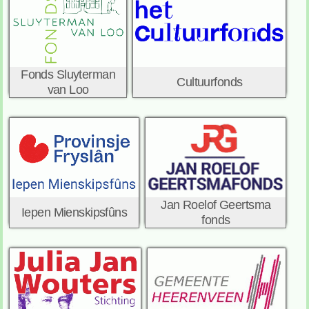
Fonds Sluyterman
Cultuurfonds
van Loo
Jan Roelof Geertsma
Iepen Mienskipsfûns
fonds