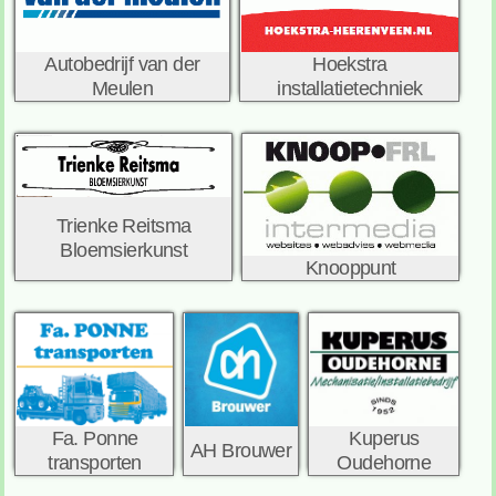
Hoekstra
Autobedrijf van der
installatietechniek
Meulen
Trienke Reitsma
Bloemsierkunst
Knooppunt
Fa. Ponne
Kuperus
AH Brouwer
transporten
Oudehorne