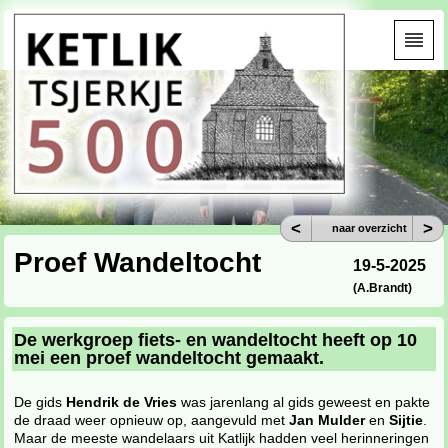
<
>
naar overzicht
Proef Wandeltocht
19-5-2025
(A.Brandt)
De werkgroep fiets- en wandeltocht heeft op 10
mei een proef wandeltocht gemaakt.
De gids
Hendrik de Vries
was jarenlang al gids geweest en pakte
de draad weer opnieuw op, aangevuld met
Jan Mulder
en
Sijtie
.
Maar de meeste wandelaars uit Katlijk hadden veel herinneringen