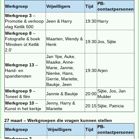
PB-
Werkgroep
Vrijwilligers
Tijd
contactpersonen
Werkgroep 3
–
Promotie & verkoop
Jeen & Harry
19:30
Harry
vlag Ketlik 500
Werkgroep 8
–
Fotografie & boek
Maarten, Wendy &
19:30
Jos, Sijtie
‘Minsken út Ketlik
Henk
2.0’
Jan Ype, Auke,
Maaike, Anne-
Werkgroep 13
–
Marie, Jannie,
Hand- en
19:30
Arjen
Nienke, Hans,
spandiensten
Gerrie, Mariette,
Baukje, Jeen
Werkgroep 9
–
Sijtie, Jos, Jan
Jannie & Baukje
20:00
Toneel & film
Mulder
Werkgroep 10
–
Jenny, Harry &
20:15
Sijtie, Patricia
Kunst in het kerkje
Mariette
27 maart – Werkgroepen die vragen kunnen stellen
PB-
Werkgroep
Vrijwilligers
Tijd
contactpersonen
Werkgroep 2
–