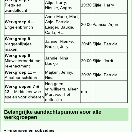
Attje, Harry,
Fiets- en
19:30
Sijtie, Harry
Nienke, Angrea
wandeltocht
Anne-Marie, Mart,
Werkgroep 4
–
Attje, Patricia,
20:00
Patricia, Arjen
Engelenbrunch
Eesger, Baukje,
Carla, Ria
Werkgroep 5
–
Jannie, Nienke,
Vlaggenlijntjes
20:45
Sijtie, Patricia
Baukje, Jelly
maken
Werkgroep 6
–
Jannie, Nina,
Midwintermarkt met
20:00
Sijtie, Jorrit
Baukje
re-enactment
Werkgroep 11
–
Majken, Jenny,
20:30
Sijtie, Patricia
Amateur schilders
Nina
Nog geen
Werkgroepen 7 &
vrijwilligers, alleen
12
– Middeleeuwse
ntb
-
Mart voor het
spelen voor kinderen
eetfestijn
Belangrijke aandachtspunten voor alle
werkgroepen
♦
Financiën en subsidies