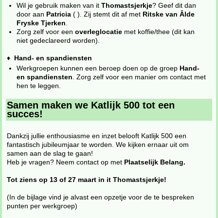
Wil je gebruik maken van it
Thomastsjerkje
? Geef dit dan
door aan
Patricia
(
). Zij stemt dit af met
Ritske van Âlde
Fryske Tjerken
.
Zorg zelf voor een
overleglocatie
met koffie/thee (dit kan
niet gedeclareerd worden).
♦
Hand- en spandiensten
Werkgroepen kunnen een beroep doen op de groep
Hand-
en spandiensten
. Zorg zelf voor een manier om contact met
hen te leggen.
Samen maken we Katlijk 500 tot een
succes!
Dankzij jullie enthousiasme en inzet belooft Katlijk 500 een
fantastisch jubileumjaar te worden. We kijken ernaar uit om
samen aan de slag te gaan!
Heb je vragen? Neem contact op met
Plaatselijk Belang.
Tot ziens op 13 of 27 maart in it Thomastsjerkje!
(In de bijlage vind je alvast een opzetje voor de te bespreken
punten per werkgroep)