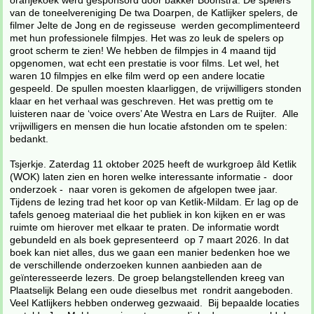
oranjekoek werd gesponsord door bakker Boonstra. De spelers
van de toneelvereniging De twa Doarpen, de Katlijker spelers, de
filmer Jelte de Jong en de regisseuse werden gecomplimenteerd
met hun professionele filmpjes. Het was zo leuk de spelers op
groot scherm te zien! We hebben de filmpjes in 4 maand tijd
opgenomen, wat echt een prestatie is voor films. Let wel, het
waren 10 filmpjes en elke film werd op een andere locatie
gespeeld. De spullen moesten klaarliggen, de vrijwilligers stonden
klaar en het verhaal was geschreven. Het was prettig om te
luisteren naar de ‘voice overs’ Ate Westra en Lars de Ruijter. Alle
vrijwilligers en mensen die hun locatie afstonden om te spelen:
bedankt.
Tsjerkje. Zaterdag 11 oktober 2025 heeft de wurkgroep âld Ketlik
(WOK) laten zien en horen welke interessante informatie - door
onderzoek - naar voren is gekomen de afgelopen twee jaar.
Tijdens de lezing trad het koor op van Ketlik-Mildam. Er lag op de
tafels genoeg materiaal die het publiek in kon kijken en er was
ruimte om hierover met elkaar te praten. De informatie wordt
gebundeld en als boek gepresenteerd op 7 maart 2026. In dat
boek kan niet alles, dus we gaan een manier bedenken hoe we
de verschillende onderzoeken kunnen aanbieden aan de
geïnteresseerde lezers. De groep belangstellenden kreeg van
Plaatselijk Belang een oude dieselbus met rondrit aangeboden.
Veel Katlijkers hebben onderweg gezwaaid. Bij bepaalde locaties